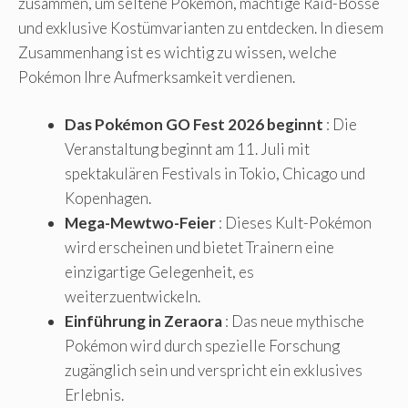
zusammen, um seltene Pokémon, mächtige Raid-Bosse
und exklusive Kostümvarianten zu entdecken. In diesem
Zusammenhang ist es wichtig zu wissen, welche
Pokémon Ihre Aufmerksamkeit verdienen.
Das Pokémon GO Fest 2026 beginnt
: Die
Veranstaltung beginnt am 11. Juli mit
spektakulären Festivals in Tokio, Chicago und
Kopenhagen.
Mega-Mewtwo-Feier
: Dieses Kult-Pokémon
wird erscheinen und bietet Trainern eine
einzigartige Gelegenheit, es
weiterzuentwickeln.
Einführung in Zeraora
: Das neue mythische
Pokémon wird durch spezielle Forschung
zugänglich sein und verspricht ein exklusives
Erlebnis.