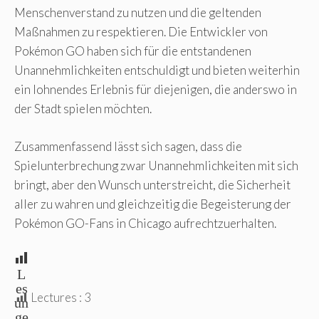
Menschenverstand zu nutzen und die geltenden
Maßnahmen zu respektieren. Die Entwickler von
Pokémon GO haben sich für die entstandenen
Unannehmlichkeiten entschuldigt und bieten weiterhin
ein lohnendes Erlebnis für diejenigen, die anderswo in
der Stadt spielen möchten.
Zusammenfassend lässt sich sagen, dass die
Spielunterbrechung zwar Unannehmlichkeiten mit sich
bringt, aber den Wunsch unterstreicht, die Sicherheit
aller zu wahren und gleichzeitig die Begeisterung der
Pokémon GO-Fans in Chicago aufrechtzuerhalten.
L
es
Lectures :
3
un
ge