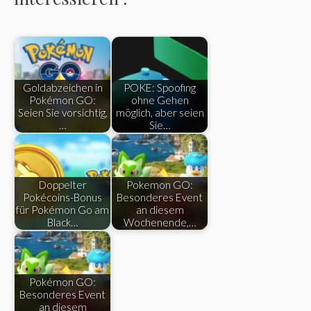
Goldabzeichen in
POKE: Spoofing
Pokémon GO:
ohne Gehen
Seien Sie vorsichtig,
möglich, aber seien
…
Sie…
Doppelter
Pokemon GO:
Pokécoins-Bonus
Besonderes Event
für Pokémon Go am
an diesem
Black…
Wochenende,…
Pokémon GO:
Besonderes Event
an diesem