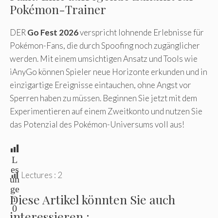
Pokémon-Trainer
DER
Go Fest 2026
verspricht lohnende Erlebnisse für
Pokémon-Fans, die durch Spoofing noch zugänglicher
werden. Mit einem umsichtigen Ansatz und Tools wie
iAnyGo können Spieler neue Horizonte erkunden und in
einzigartige Ereignisse eintauchen, ohne Angst vor
Sperren haben zu müssen. Beginnen Sie jetzt mit dem
Experimentieren auf einem Zweitkonto und nutzen Sie
das Potenzial des Pokémon-Universums voll aus!
L
es
Lectures :
2
un
ge
Diese Artikel könnten Sie auch
n:
0
interessieren :