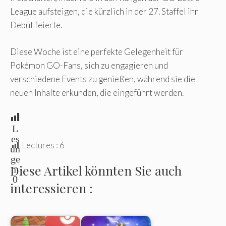
League aufsteigen, die kürzlich in der 27. Staffel ihr
Debüt feierte.
Diese Woche ist eine perfekte Gelegenheit für
Pokémon GO-Fans, sich zu engagieren und
verschiedene Events zu genießen, während sie die
neuen Inhalte erkunden, die eingeführt werden.
L
es
Lectures :
6
un
ge
Diese Artikel könnten Sie auch
n:
0
interessieren :