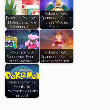
Pokémon GO:
Pokémon Pokéopia:
Spannende Events
Holen Sie sich die
diese Woche,
Belohnung für…
Spieler…
Pokémon GO:
Pokémon GO:
Spannende Events
Spannende Events
diese Woche,…
diese Woche, mit…
Viele spannende
Events für
Pokemon GO-Fans
im Juni!