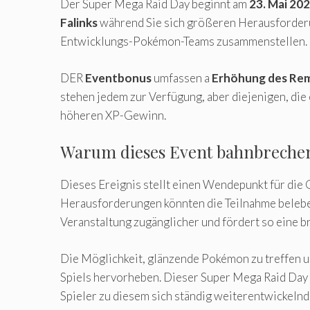
Der Super Mega Raid Day beginnt am
23. Mai 20
Falinks
während Sie sich größeren Herausforderu
Entwicklungs-Pokémon-Teams zusammenstellen.
DER
Eventbonus
umfassen a
Erhöhung des Re
stehen jedem zur Verfügung, aber diejenigen, die
höheren XP-Gewinn.
Warum dieses Event bahnbrechen
Dieses Ereignis stellt einen Wendepunkt für die
Herausforderungen könnten die Teilnahme beleben
Veranstaltung zugänglicher und fördert so eine br
Die Möglichkeit, glänzende Pokémon zu treffen 
Spiels hervorheben. Dieser Super Mega Raid Day 
Spieler zu diesem sich ständig weiterentwickeln