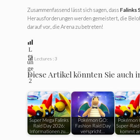
Zusammenfassend lässt sich sagen, dass
Falinks
Herausforderungen werden gemeistert, die Belohn
darauf vor, die Arena zu betreten!
L
es
Lectures :
3
un
ge
Diese Artikel könnten Sie auch i
n:
2
Super Mega Falinks
Pokémon GO:
Pokémon 
Raid Day 2026:
Fashion Raid Day
Super-Raid 
Informationen zu…
verspricht…
kommt a