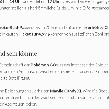
26
hat
14 Uhr
und endet um
17 Uhr
. Dies wird eine einzigarti
ngen stellen als herkömmliche Raids. Um ihre Erfolgschancen
mote-Raid-Passes
(bis zu 20 Freikarten) und eine
erhöhte Ch
 ein kaufen
Ticket für 4,99 $
können von zusätzlichen Boni pro
d sein könnte
 Gemeinschaft dar
Pokémon GO
was das Interesse der Spieler 
 und den Austausch zwischen den Spielern fördern. Darüber 
eite Beteiligung.
und Belohnungen zu erhalten
Mawile Candy XL
wird die Bedeu
unterstreicht auch den wachsenden Trend zu Sonderveranstal
den Abenteuer locken.