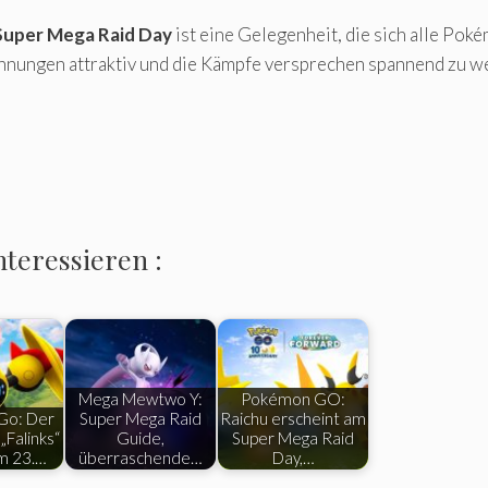
 Super Mega Raid Day
ist eine Gelegenheit, die sich alle Pok
ungen attraktiv und die Kämpfe versprechen spannend zu werd
nteressieren :
Mega Mewtwo Y:
Pokémon GO:
Go: Der
Super Mega Raid
Raichu erscheint am
„Falinks“
Guide,
Super Mega Raid
m 23.…
überraschende…
Day,…