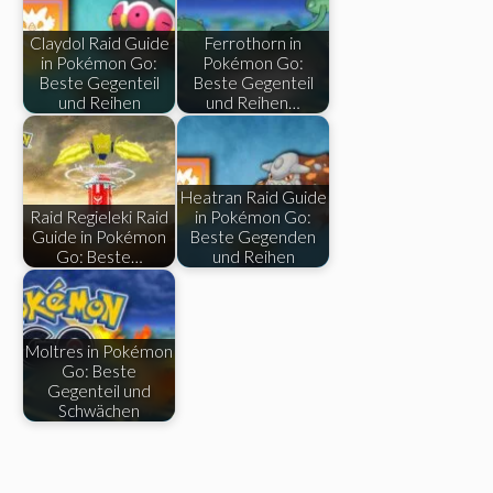
Claydol Raid Guide
Ferrothorn in
in Pokémon Go:
Pokémon Go:
Beste Gegenteil
Beste Gegenteil
und Reihen
und Reihen…
Heatran Raid Guide
Raid Regieleki Raid
in Pokémon Go:
Guide in Pokémon
Beste Gegenden
Go: Beste…
und Reihen
Moltres in Pokémon
Go: Beste
Gegenteil und
Schwächen