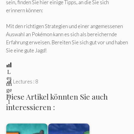
sein, finden Sie hier einige Tipps, an die Sie sich
erinnern können:
Mit den richtigen Strategien und einer angemessenen
Auswahl an Pokémon kann es sich als bereichernde
Erfahrung erweisen. Bereiten Sie sich gut vor und haben
Sie eine gute Jagd!
L
es
Lectures :
8
un
ge
Diese Artikel könnten Sie auch
n:
1
interessieren :