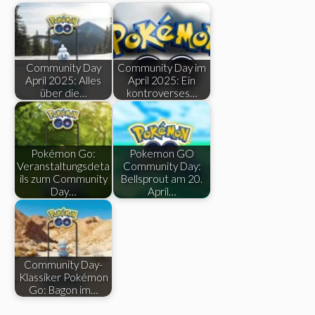
Community Day
Community Day im
April 2025: Alles
April 2025: Ein
über die…
kontroverses…
Pokémon Go:
Pokemon GO
Veranstaltungsdeta
Community Day:
ils zum Community
Bellsprout am 20.
Day…
April…
Community Day-
Klassiker Pokémon
Go: Bagon im…