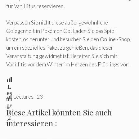
für Vanillitus reservieren.
Verpassen Sie nicht diese außergewöhnliche
Gelegenheit in Pokémon Go! Laden Sie das Spiel
kostenlos herunter und besuchen Sie den Online -Shop,
um ein spezielles Paket zu genießen, das dieser
Veranstaltung gewidmet ist. Bereiten Sie sich mit
Vanillitis vor dem Winter im Herzen des Frühlings vor!
L
es
Lectures :
23
un
ge
Diese Artikel könnten Sie auch
n:
2
interessieren :