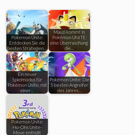
Mauzi kommt in
Pokémon Unite:
Pokémon UNITE:
Entdecken Sie die
eine Überraschung,
besten Strategien…
die…
Ein neuer
Spielmodus für
Pokémon Unite: Die
Pokémon Unite, mit
5 besten Angreifer
einer…
des Jahres…
Pokemon Unite:
Ho-Ohs Unite-
Move enthüllt