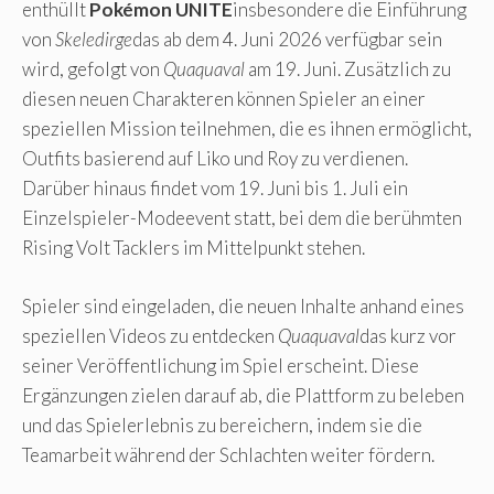
enthüllt
Pokémon UNITE
insbesondere die Einführung
von
Skeledirge
das ab dem 4. Juni 2026 verfügbar sein
wird, gefolgt von
Quaquaval
am 19. Juni. Zusätzlich zu
diesen neuen Charakteren können Spieler an einer
speziellen Mission teilnehmen, die es ihnen ermöglicht,
Outfits basierend auf Liko und Roy zu verdienen.
Darüber hinaus findet vom 19. Juni bis 1. Juli ein
Einzelspieler-Modeevent statt, bei dem die berühmten
Rising Volt Tacklers im Mittelpunkt stehen.
Spieler sind eingeladen, die neuen Inhalte anhand eines
speziellen Videos zu entdecken
Quaquaval
das kurz vor
seiner Veröffentlichung im Spiel erscheint. Diese
Ergänzungen zielen darauf ab, die Plattform zu beleben
und das Spielerlebnis zu bereichern, indem sie die
Teamarbeit während der Schlachten weiter fördern.