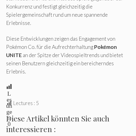
Konkurrenz und festigt gleichzeitig die
Spielergemeinschaft rund um neue spannende
Erlebnisse.
Diese Entwicklungen zeigen das Engagement von
Pokémon Co. für die Aufrechterhaltung
Pokémon
UNITE
an der Spitze der Videospieltrends und bietet
seinen Benutzern gleichzeitig ein bereicherndes
Erlebnis.
L
es
Lectures :
5
un
ge
Diese Artikel könnten Sie auch
n:
0
interessieren :