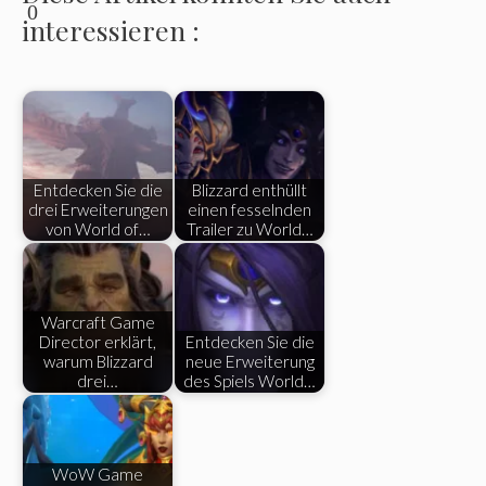
0
interessieren :
Entdecken Sie die
Blizzard enthüllt
drei Erweiterungen
einen fesselnden
von World of…
Trailer zu World…
Warcraft Game
Director erklärt,
Entdecken Sie die
warum Blizzard
neue Erweiterung
drei…
des Spiels World…
WoW Game