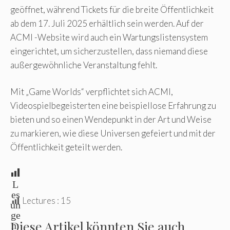
geöffnet, während Tickets für die breite Öffentlichkeit
ab dem 17. Juli 2025 erhältlich sein werden. Auf der
ACMI -Website wird auch ein Wartungslistensystem
eingerichtet, um sicherzustellen, dass niemand diese
außergewöhnliche Veranstaltung fehlt.
Mit „Game Worlds“ verpflichtet sich ACMI,
Videospielbegeisterten eine beispiellose Erfahrung zu
bieten und so einen Wendepunkt in der Art und Weise
zu markieren, wie diese Universen gefeiert und mit der
Öffentlichkeit geteilt werden.
L
es
Lectures :
15
un
ge
Diese Artikel könnten Sie auch
n: