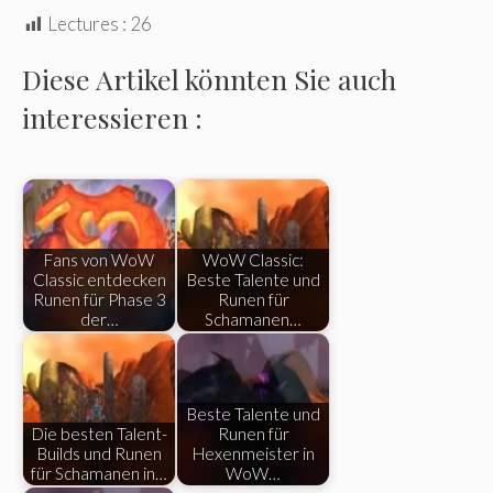
Lectures :
26
Diese Artikel könnten Sie auch
interessieren :
Fans von WoW
WoW Classic:
Classic entdecken
Beste Talente und
Runen für Phase 3
Runen für
der…
Schamanen…
Beste Talente und
Die besten Talent-
Runen für
Builds und Runen
Hexenmeister in
für Schamanen in…
WoW…