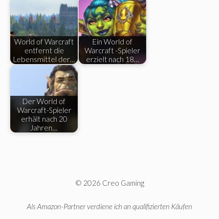
World of Warcraft
Ein World of
entfernt die
Warcraft -Spieler
Lebensmittel der…
erzielt nach 18…
Der World of
Warcraft-Spieler
erhält nach 20
Jahren…
© 2026 Creo Gaming
Als Amazon-Partner verdiene ich an qualifizierten Käufen