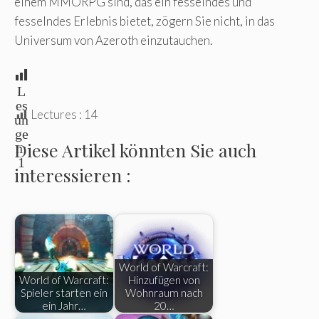
einem MMORPG sind, das ein fesselndes und
fesselndes Erlebnis bietet, zögern Sie nicht, in das
Universum von Azeroth einzutauchen.
L
es
Lectures :
14
un
ge
Diese Artikel könnten Sie auch
n:
1
interessieren :
World of Warcraft:
World of Warcraft:
Hinzufügen von
Spieler starten ein
Wohnraum nach
ein Jahr…
20…