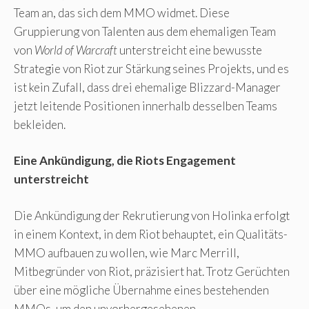
Team an, das sich dem MMO widmet. Diese
Gruppierung von Talenten aus dem ehemaligen Team
von
World of Warcraft
unterstreicht eine bewusste
Strategie von Riot zur Stärkung seines Projekts, und es
ist kein Zufall, dass drei ehemalige Blizzard-Manager
jetzt leitende Positionen innerhalb desselben Teams
bekleiden.
Eine Ankündigung, die Riots Engagement
unterstreicht
Die Ankündigung der Rekrutierung von Holinka erfolgt
in einem Kontext, in dem Riot behauptet, ein Qualitäts-
MMO aufbauen zu wollen, wie Marc Merrill,
Mitbegründer von Riot, präzisiert hat. Trotz Gerüchten
über eine mögliche Übernahme eines bestehenden
MMOs, um den unvorhergesehenen