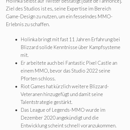
Holinka selbst auf Twitter bestätigt [date de l’annonce].
Ziel des Studios ist es, seine Expertise im Bereich
Game-Design zu nutzen, um ein fesselndes MMO-
Erlebnis zu schaffen.
Holinka bringt mit fast 11 Jahren Erfahrung bei
Blizzard solide Kenntnisse über Kampfsysteme
mit.
Er arbeitete auch bei Fantastic Pixel Castle an
einem MMO, bevor das Studio 2022 seine
Pforten schloss.
Riot Games hat kürzlich weitere Blizzard-
Veteranen hinzugefügt und damit seine
Talentstrategie gestärkt.
Das League of Legends-MMO wurde im
Dezember 2020 angekündigt und die
Entwicklung scheint schnell voranzukommen.