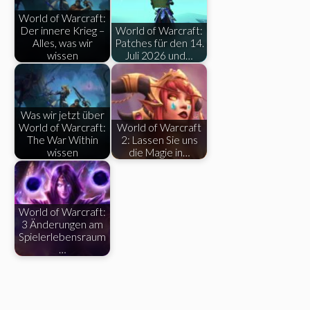
World of Warcraft:
Der innere Krieg –
World of Warcraft:
Alles, was wir
Patches für den 14.
wissen
Juli 2026 und…
Was wir jetzt über
World of Warcraft:
World of Warcraft
The War Within
2: Lassen Sie uns
wissen
die Magie in…
World of Warcraft:
3 Änderungen am
Spielerlebensraum
…