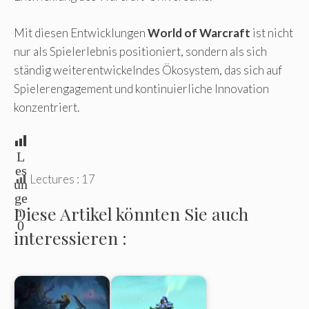
Mit diesen Entwicklungen
World of Warcraft
ist nicht
nur als Spielerlebnis positioniert, sondern als sich
ständig weiterentwickelndes Ökosystem, das sich auf
Spielerengagement und kontinuierliche Innovation
konzentriert.
L
es
Lectures :
17
un
ge
Diese Artikel könnten Sie auch
n:
0
interessieren :