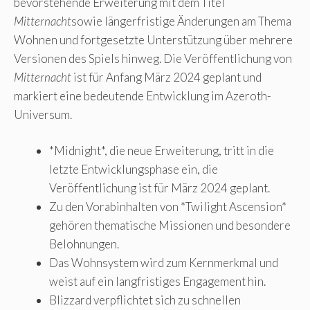
bevorstehende Erweiterung mit dem Titel
Mitternacht
sowie längerfristige Änderungen am Thema
Wohnen und fortgesetzte Unterstützung über mehrere
Versionen des Spiels hinweg. Die Veröffentlichung von
Mitternacht
ist für Anfang März 2024 geplant und
markiert eine bedeutende Entwicklung im Azeroth-
Universum.
*Midnight*, die neue Erweiterung, tritt in die
letzte Entwicklungsphase ein, die
Veröffentlichung ist für März 2024 geplant.
Zu den Vorabinhalten von *Twilight Ascension*
gehören thematische Missionen und besondere
Belohnungen.
Das Wohnsystem wird zum Kernmerkmal und
weist auf ein langfristiges Engagement hin.
Blizzard verpflichtet sich zu schnellen