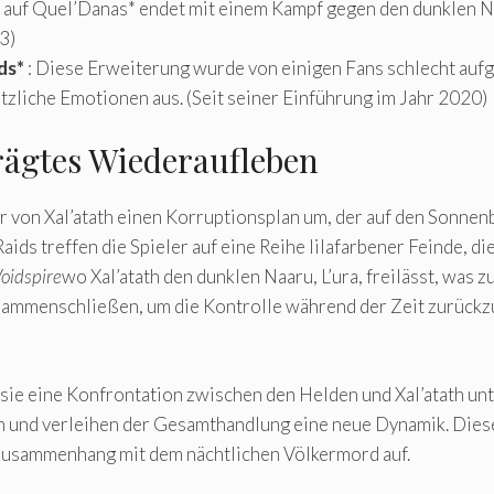
 auf Quel’Danas* endet mit einem Kampf gegen den dunklen Na
3)
ds*
: Diese Erweiterung wurde von einigen Fans schlecht au
zliche Emotionen aus. (Seit seiner Einführung im Jahr 2020)
rägtes Wiederaufleben
r von Xal’atath einen Korruptionsplan um, der auf den Sonnenb
ds treffen die Spieler auf eine Reihe lilafarbener Feinde, di
oidspire
wo Xal’atath den dunklen Naaru, L’ura, freilässt, was 
usammenschließen, um die Kontrolle während der Zeit zurüc
s sie eine Konfrontation zwischen den Helden und Xal’atath u
n und verleihen der Gesamthandlung eine neue Dynamik. Diese
 Zusammenhang mit dem nächtlichen Völkermord auf.