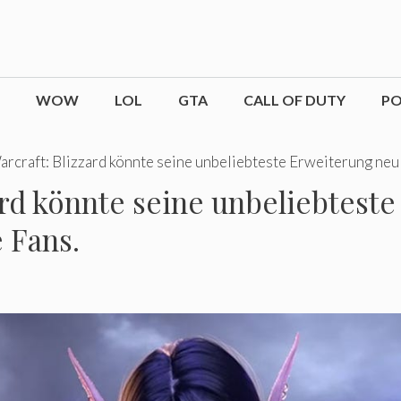
WOW
LOL
GTA
CALL OF DUTY
P
rcraft: Blizzard könnte seine unbeliebteste Erweiterung neu a
zard könnte seine unbeliebtest
e Fans.