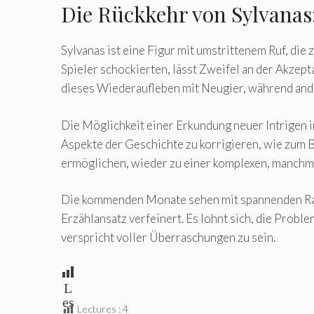
Die Rückkehr von Sylvanas
Sylvanas ist eine Figur mit umstrittenem Ruf, di
Spieler schockierten, lässt Zweifel an der Akzep
dieses Wiederaufleben mit Neugier, während and
Die Möglichkeit einer Erkundung neuer Intrige
Aspekte der Geschichte zu korrigieren, wie zum B
ermöglichen, wieder zu einer komplexen, manchmal
Die kommenden Monate sehen mit spannenden Raids
Erzählansatz verfeinert. Es lohnt sich, die Prob
verspricht voller Überraschungen zu sein.
L
es
Lectures :
4
un