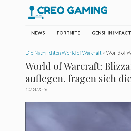
Zum
Inhalt
springen
NEWS
FORTNITE
GENSHIN IMPACT
Die Nachrichten World of Warcraft
>
World of Wa
World of Warcraft: Bliz
auflegen, fragen sich di
10/04/2026