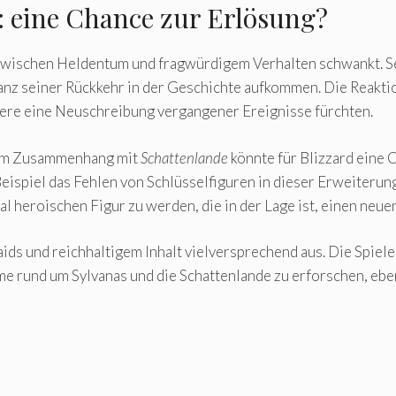
: eine Chance zur Erlösung?
e zwischen Heldentum und fragwürdigem Verhalten schwankt. Se
tanz seiner Rückkehr in der Geschichte aufkommen. Die Reakt
ere eine Neuschreibung vergangener Ereignisse fürchten.
n im Zusammenhang mit
Schattenlande
könnte für Blizzard eine 
eispiel das Fehlen von Schlüsselfiguren in dieser Erweiterung
 heroischen Figur zu werden, die in der Lage ist, einen neu
 und reichhaltigem Inhalt vielversprechend aus. Die Spiele
leme rund um Sylvanas und die Schattenlande zu erforschen, eb