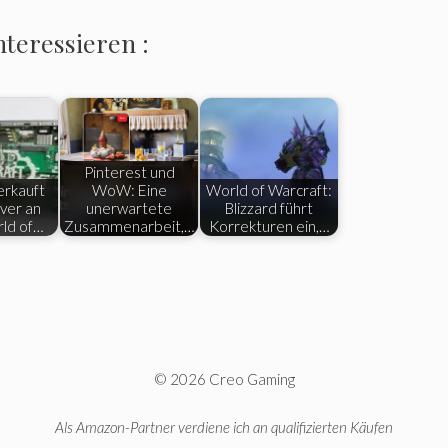
nteressieren :
Pinterest und
erkauft
WoW: Eine
World of Warcraft:
ver an
unerwartete
Blizzard führt
ld of…
Zusammenarbeit,…
Korrekturen ein,…
© 2026 Creo Gaming
Als Amazon-Partner verdiene ich an qualifizierten Käufen