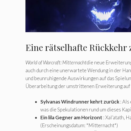
Eine rätselhafte Rückkehr 
World of Warcraft: Mitternacht
die neue Erweiterun
auch durch eine unerwartete Wendung in der Hand
und beunruhigende Auswirkungen auf das Spieluni
Überarbeitung der umstrittenen Erweiterung auf
Sylvanas Windrunner kehrt zurück
: Als
was die Spekulationen rund um dieses Kap
Ein lila Gegner am Horizont
: Xal’atath, 
(Erscheinungsdatum: *Mitternacht*)