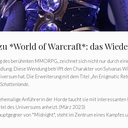
zu *World of Warcraft*: das Wied
g des berühmten MMORPG, zeichnet sich nicht nur durch eine
lung. Diese Wendung betrifft den Charakter von Sylvanas Wi
versum hat. Die Erweiterung mit dem Titel „An Enigmatic Retu
Schattenlande
.
 ehemalige Anführerin der Horde taucht sie mit interessante
itel des Universums anheizt. (März 2023)
Hauptgegner von *Midnight*, steht im Zentrum eines Kampfes u