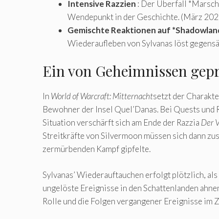
Intensive Razzien
: Der Überfall *Marsch
Wendepunkt in der Geschichte. (März 202
Gemischte Reaktionen auf *Shadowlan
Wiederaufleben von Sylvanas löst gegensät
Ein von Geheimnissen gep
In
World of Warcraft: Mitternacht
setzt der Charakte
Bewohner der Insel Quel’Danas. Bei Quests und Rai
Situation verschärft sich am Ende der Razzia
Der V
Streitkräfte von Silvermoon müssen sich dann z
zermürbenden Kampf gipfelte.
Sylvanas’ Wiederauftauchen erfolgt plötzlich, al
ungelöste Ereignisse in den Schattenlanden ahne
Rolle und die Folgen vergangener Ereignisse im