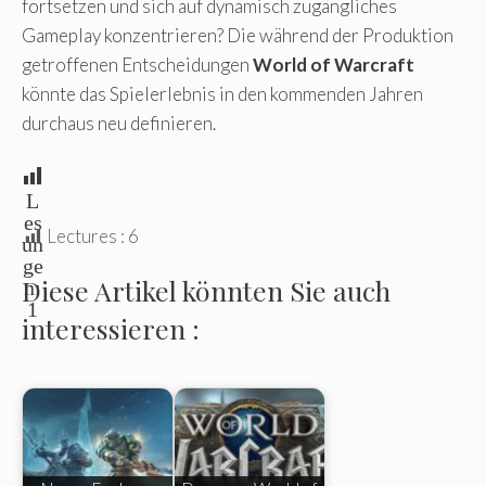
fortsetzen und sich auf dynamisch zugängliches
Gameplay konzentrieren? Die während der Produktion
getroffenen Entscheidungen
World of Warcraft
könnte das Spielerlebnis in den kommenden Jahren
durchaus neu definieren.
L
es
Lectures :
6
un
ge
Diese Artikel könnten Sie auch
n:
1
interessieren :