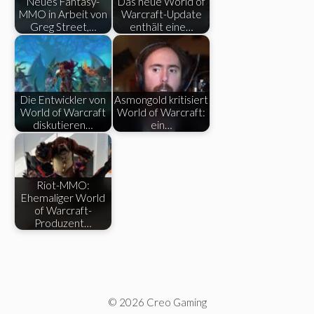
Neues Fantasy-
Das neue World of
MMO in Arbeit von
Warcraft-Update
Greg Street,…
enthält eine…
Die Entwickler von
Asmongold kritisiert
World of Warcraft
World of Warcraft:
diskutieren…
ein…
Riot-MMO:
Ehemaliger World
of Warcraft-
Produzent…
© 2026 Creo Gaming