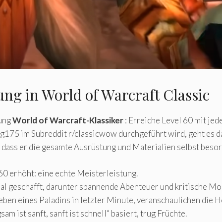
ng in World of Warcraft Classic
tung
World of Warcraft-Klassiker
: Erreiche Level 60 mit je
175 im Subreddit r/classicwow durchgeführt wird, geht es da
 dass er die gesamte Ausrüstung und Materialien selbst beso
0 erhöht: eine echte Meisterleistung.
Mal geschafft, darunter spannende Abenteuer und kritische M
ben eines Paladins in letzter Minute, veranschaulichen die 
am ist sanft, sanft ist schnell“ basiert, trug Früchte.