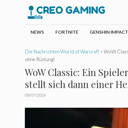
Zum
Inhalt
springen
NEWS
FORTNITE
GENSHIN IMPACT
Die Nachrichten World of Warcraft
>
WoW Classic
ohne Rüstung!
WoW Classic: Ein Spieler
stellt sich dann einer 
08/07/2026