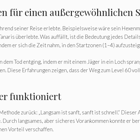
n für einen außergewöhnlichen S
ährend seiner Reise erlebte. Beispielsweise wäre sein Hexen
aris überlebte. Was auffällt, ist die Bedeutung jedes Details 
dem er sich die Zeit nahm, in den Startzonen (1–4) aufzusteig
n dem Tod entging, indem er mit einem Jäger in ein Loch spra
n. Diese Erfahrungen zeigen, dass der Weg zum Level 60 volle
er funktioniert
thode zurück: „Langsam ist sanft, sanft ist schnell.“ Dieser A
e. Durch langsames, aber sicheres Vorankommen konnte er ber
hen Vorteil verschaffen.