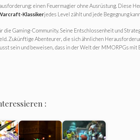
erausforderung: einen Feuermagier ohne Ausrüstung. Diese Her
arcraft-Klassiker
jedes Level zählt und jede Begegnung ka
 für die Gaming-Community. Seine Entschlossenheit und Strat
d. Zukünftige Abenteurer, die sich ähnlichen Herausforderun
sst sein und beweisen, dass in der Welt der MMORPGs mit E
nteressieren :