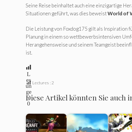
Seine Reise beinhaltet auch eine einzigartige H
Situationen geführt, was dies beweist
World of W
Die Leistung von Foxdog175 gilt als Inspiration
Planung in einem so wettbewerbsintensiven Umfel
Herangehensweise und seinem Teamgeist beeinflu
ist.
L
es
Lectures :
2
un
ge
Diese Artikel könnten Sie auch i
n:
0