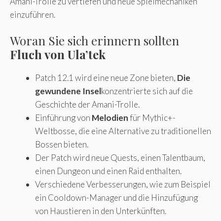
Amani-Trolle zu vertiefen und neue Spielmechaniken
einzuführen.
Woran Sie sich erinnern sollten
Fluch von Ula’tek
Patch 12.1 wird eine neue Zone bieten,
Die
gewundene Insel
konzentrierte sich auf die
Geschichte der Amani-Trolle.
Einführung von
Melodien
für Mythic+-
Weltbosse, die eine Alternative zu traditionellen
Bossen bieten.
Der Patch wird neue Quests, einen Talentbaum,
einen Dungeon und einen Raid enthalten.
Verschiedene Verbesserungen, wie zum Beispiel
ein Cooldown-Manager und die Hinzufügung
von Haustieren in den Unterkünften.