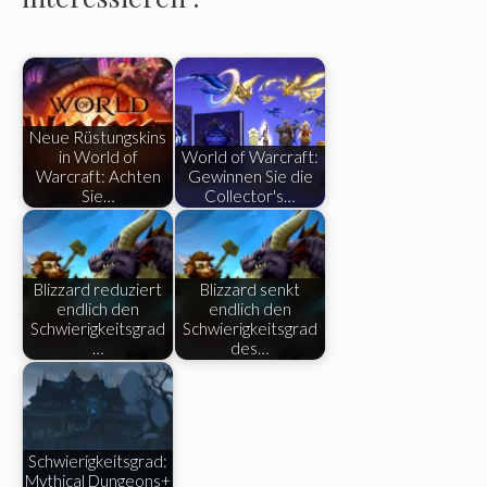
Neue Rüstungskins
in World of
World of Warcraft:
Warcraft: Achten
Gewinnen Sie die
Sie…
Collector's…
Blizzard reduziert
Blizzard senkt
endlich den
endlich den
Schwierigkeitsgrad
Schwierigkeitsgrad
…
des…
Schwierigkeitsgrad:
Mythical Dungeons+