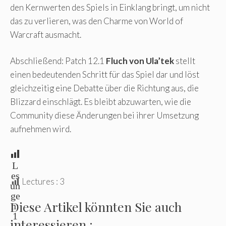
den Kernwerten des Spiels in Einklang bringt, um nicht
das zu verlieren, was den Charme von World of
Warcraft ausmacht.
Abschließend: Patch 12.1
Fluch von Ula’tek
stellt
einen bedeutenden Schritt für das Spiel dar und löst
gleichzeitig eine Debatte über die Richtung aus, die
Blizzard einschlägt. Es bleibt abzuwarten, wie die
Community diese Änderungen bei ihrer Umsetzung
aufnehmen wird.
L
es
Lectures :
3
un
ge
Diese Artikel könnten Sie auch
n:
1
interessieren :