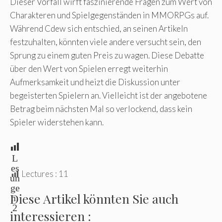
Dieser Vorfall wirft faszinierende Fragen zum Wert von
Charakteren und Spielgegenständen in MMORPGs auf.
Während Cdew sich entschied, an seinen Artikeln
festzuhalten, könnten viele andere versucht sein, den
Sprung zu einem guten Preis zu wagen. Diese Debatte
über den Wert von Spielen erregt weiterhin
Aufmerksamkeit und heizt die Diskussion unter
begeisterten Spielern an. Vielleicht ist der angebotene
Betrag beim nächsten Mal so verlockend, dass kein
Spieler widerstehen kann.
L
es
Lectures :
11
un
ge
Diese Artikel könnten Sie auch
n:
2
interessieren :