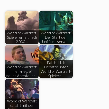
World of Warcraft-
World of Warcraft:
Spieler erhält nach
Der Start der
2.000…
Jubiläumsserver…
Patch 11.1:
World of Warcraft:
Debatte unter
Innenkrieg, ein
World of Warcraft-
neues Abenteuer…
Spielern…
World of Warcraft
schafft mit der