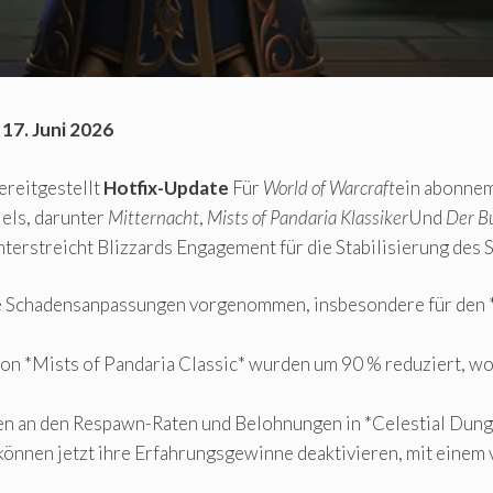
17. Juni 2026
ereitgestellt
Hotfix-Update
Für
World of Warcraft
ein abonne
els, darunter
Mitternacht
,
Mists of Pandaria Klassiker
Und
Der B
terstreicht Blizzards Engagement für die Stabilisierung des S
e Schadensanpassungen vorgenommen, insbesondere für den *
 *Mists of Pandaria Classic* wurden um 90 % reduziert, wod
n an den Respawn-Raten und Belohnungen in *Celestial Du
 können jetzt ihre Erfahrungsgewinne deaktivieren, mit einem