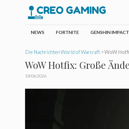
Zum
Inhalt
springen
NEWS
FORTNITE
GENSHIN IMPACT
Die Nachrichten World of Warcraft
>
WoW Hotfix
WoW Hotfix: Große Ände
18/06/2026