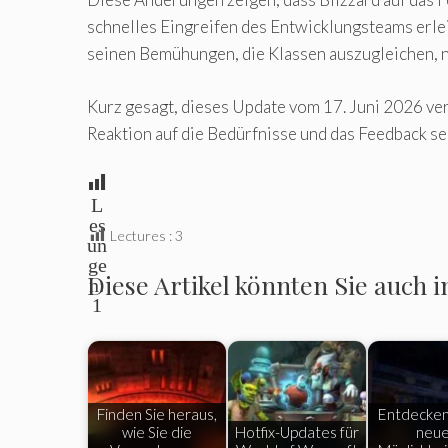
schnelles Eingreifen des Entwicklungsteams erl
seinen Bemühungen, die Klassen auszugleichen, ni
Kurz gesagt, dieses Update vom 17. Juni 2026 ve
Reaktion auf die Bedürfnisse und das Feedback s
L
es
Lectures :
3
un
ge
Diese Artikel könnten Sie auch i
n:
1
Finden Sie heraus,
Entdecken 
wie Sie die
Hotfix-Updates für
neu