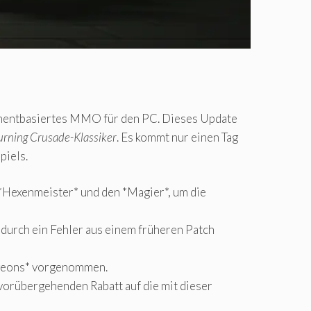
mentbasiertes MMO für den PC. Dieses Update
urning Crusade-Klassiker
. Es kommt nur einen Tag
piels.
Hexenmeister* und den *Magier*, um die
urch ein Fehler aus einem früheren Patch
ngeons* vorgenommen.
 vorübergehenden Rabatt auf die mit dieser