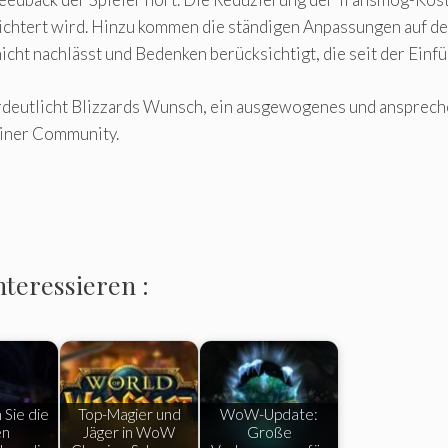
eichtert wird. Hinzu kommen die ständigen Anpassungen auf d
cht nachlässt und Bedenken berücksichtigt, die seit der Ein
rdeutlicht Blizzards Wunsch, ein ausgewogenes und anspreche
einer Community.
nteressieren :
Sie die
Top-Magier und
WoW-Update:
en
Jäger in WoW
Große