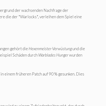
ntergrund der wachsenden Nachfrage der
re die der *Warlocks*, verleihen dem Spiel eine
ungen gehört die
Hexenmeister-Verwüstung
und die
Beispiel Schäden durch
Warblades Hunger
wurden
in einem früheren Patch auf 90 % gesunken. Dies
ten wird zu einem Zufriedenheitspunkt, der durch