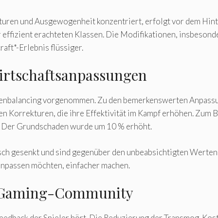
kturen und Ausgewogenheit konzentriert, erfolgt vor dem Hi
ffizient erachteten Klassen. Die Modifikationen, insbesonde
ft*-Erlebnis flüssiger.
irtschaftsanpassungen
senbalancing vorgenommen. Zu den bemerkenswerten Anpass
en Korrekturen, die ihre Effektivität im Kampf erhöhen. Zum 
Der Grundschaden wurde um 10 % erhöht.
ch gesenkt und sind gegenüber den unbeabsichtigten Werten 
e anpassen möchten, einfacher machen.
ie Gaming-Community
Feedback der Spieler hört. Die Reduzierung der Transmog-Kos