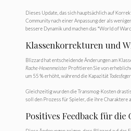
Dieses Update, das sich hauptsächlich auf Korre
Community nach einer Anpassung der als weniger e
bessere Dynamik und machen das *World of Warcra
Klassenkorrekturen und W
Blizzard hat entscheidende Änderungen am Klas
Rache-Hexenmeister
Profitieren Sie von erheblich
um 55 % erhöht, während die Kapazität
Todesfeger
Gleichzeitig wurden die Transmog-Kosten drastis
soll den Prozess für Spieler, die ihre Charakter
Positives Feedback für d
Diese Änderungen zeigen, dass Blizzard auf das 