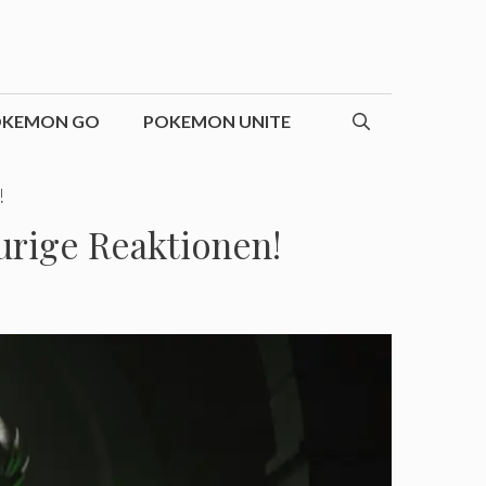
OKEMON GO
POKEMON UNITE
!
urige Reaktionen!