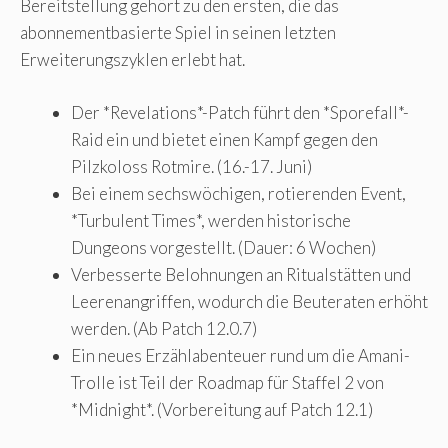
Bereitstellung gehört zu den ersten, die das
abonnementbasierte Spiel in seinen letzten
Erweiterungszyklen erlebt hat.
Der *Revelations*-Patch führt den *Sporefall*-
Raid ein und bietet einen Kampf gegen den
Pilzkoloss Rotmire. (16.-17. Juni)
Bei einem sechswöchigen, rotierenden Event,
*Turbulent Times*, werden historische
Dungeons vorgestellt. (Dauer: 6 Wochen)
Verbesserte Belohnungen an Ritualstätten und
Leerenangriffen, wodurch die Beuteraten erhöht
werden. (Ab Patch 12.0.7)
Ein neues Erzählabenteuer rund um die Amani-
Trolle ist Teil der Roadmap für Staffel 2 von
*Midnight*. (Vorbereitung auf Patch 12.1)