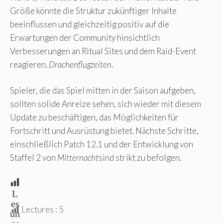
Größe könnte die Struktur zukünftiger Inhalte
beeinflussen und gleichzeitig positiv auf die
Erwartungen der Community hinsichtlich
Verbesserungen an Ritual Sites und dem Raid-Event
reagieren.
Drachenflugzeiten
.
Spieler, die das Spiel mitten in der Saison aufgeben,
sollten solide Anreize sehen, sich wieder mit diesem
Update zu beschäftigen, das Möglichkeiten für
Fortschritt und Ausrüstung bietet. Nächste Schritte,
einschließlich Patch 12.1 und der Entwicklung von
Staffel 2 von
Mitternacht
sind strikt zu befolgen.
L
es
Lectures :
5
un
ge