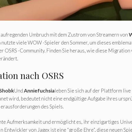
nen aufregenden Umbruch mit dem Zustrom von Streamern von
W
n nutzte viele WOW -Spieler den Sommer, um dieses emblemat
er OSRS -Community. Finden Sie heraus, wie diese Migration 
erändert.
ation nach OSRS
 Shobk
Und
Anniefuchsia
leben Sie sich auf der Plattform live
net wird, bedeutet nicht eine endgültige Aufgabe ihres ursprü
Herausforderungen des Spiels.
te Aufmerksamkeit und ermöglicht es, ihr einzigartiges Univ
in Entwickler von Jagex ist eine “große Ehre”, diese neuen Sp