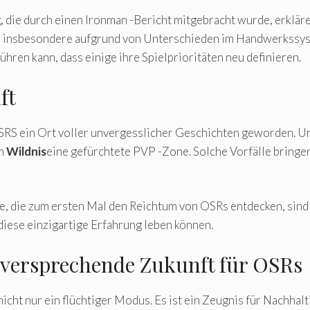
g, die durch einen Ironman -Bericht mitgebracht wurde, erklär
 insbesondere aufgrund von Unterschieden im Handwerkssys
hren kann, dass einige ihre Spielprioritäten neu definieren.
ft
OSRS ein Ort voller unvergesslicher Geschichten geworden. 
en
Wildnis
eine gefürchtete PVP -Zone. Solche Vorfälle bringen
, die zum ersten Mal den Reichtum von OSRs entdecken, sind
iese einzigartige Erfahrung leben können.
elversprechende Zukunft für OSRs
ht nur ein flüchtiger Modus. Es ist ein Zeugnis für Nachhalti