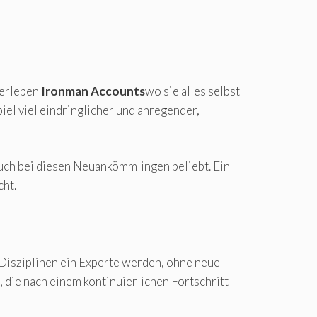
 erleben
Ironman Accounts
wo sie alles selbst
el viel eindringlicher und anregender,
uch bei diesen Neuankömmlingen beliebt. Ein
cht.
n Disziplinen ein Experte werden, ohne neue
, die nach einem kontinuierlichen Fortschritt