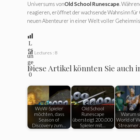
Universums von
Old School Runescape
. Währen
reagieren, eröffnet der wachsende Wahnsinn für O
neuen Abenteurer in einer Welt voller Geheimni
L
es
Lectures :
8
un
ge
Diese Artikel könnten Sie auch i
n:
0
WoW-Spieler
Old School
möchten, dass
Runescape
Warum si
Season of
übersteigt 200.000
World of Wa
Discovery zum…
Spieler mit…
Streamer 