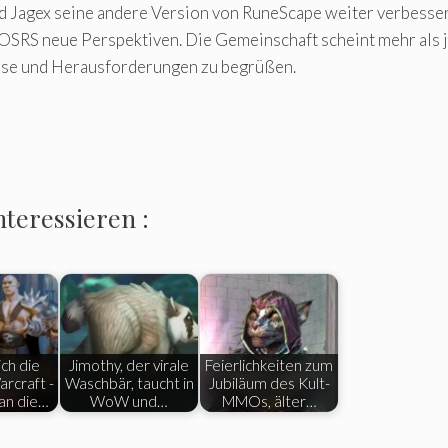
d Jagex seine andere Version von RuneScape weiter verbessert
SRS neue Perspektiven. Die Gemeinschaft scheint mehr als je 
sse und Herausforderungen zu begrüßen.
nteressieren :
ch die
Jimothy, der virale
Feierlichkeiten zum
rcraft -
Waschbär, taucht in
Jubiläum des Kult-
an die…
WoW und…
MMOs, älter…