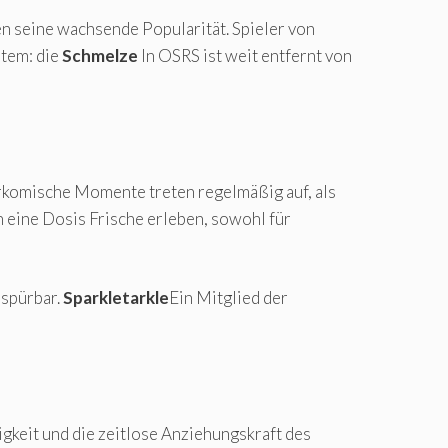
en seine wachsende Popularität. Spieler von
tem: die
Schmelze
In OSRS ist weit entfernt von
Urkomische Momente treten regelmäßig auf, als
 eine Dosis Frische erleben, sowohl für
 spürbar.
Sparkletarkle
Ein Mitglied der
gkeit und die zeitlose Anziehungskraft des