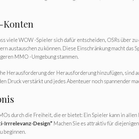
 -Konten
dass viele WOW -Spieler sich dafür entscheiden, OSRs über zu
rn austauschen zu können. Diese Einschränkung macht das Spi
lässigeren MMO -Umgebung stammen.
che Herausforderung der Herausforderung hinzufügen, sind a
r den Druck verstärkt und jedes Abenteuer noch spannender ma
bnis
s durch die Freiheit, die er bietet: Ein Spieler kann in alle
ti-Irrrelevanz-Design”
Machen Sie es attraktiv für diejenigen
zu beginnen.