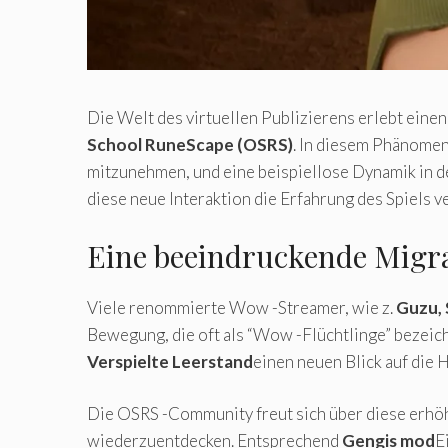
Die Welt des virtuellen Publizierens erlebt ei
School RuneScape (OSRS)
. In diesem Phänome
mitzunehmen, und eine beispiellose Dynamik in d
diese neue Interaktion die Erfahrung des Spiels v
Eine beeindruckende Migr
Viele renommierte Wow -Streamer, wie z.
Guzu,
Bewegung, die oft als “Wow -Flüchtlinge” bezeich
Verspielte Leerstand
einen neuen Blick auf die 
Die OSRS -Community freut sich über diese erhöh
wiederzuentdecken. Entsprechend
Gengis mod
E