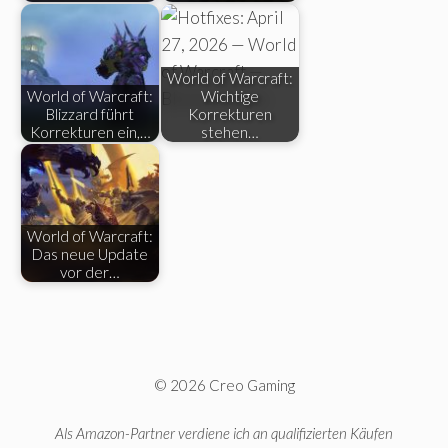
World of Warcraft:
World of Warcraft:
Wichtige
Blizzard führt
Korrekturen
Korrekturen ein,…
stehen…
World of Warcraft:
Das neue Update
vor der…
© 2026 Creo Gaming
Als Amazon-Partner verdiene ich an qualifizierten Käufen