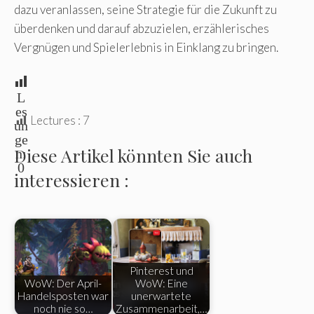
dazu veranlassen, seine Strategie für die Zukunft zu
überdenken und darauf abzuzielen, erzählerisches
Vergnügen und Spielerlebnis in Einklang zu bringen.
L
es
Lectures :
7
un
ge
Diese Artikel könnten Sie auch
n:
0
interessieren :
Pinterest und
WoW: Der April-
WoW: Eine
Handelsposten war
unerwartete
noch nie so…
Zusammenarbeit,…