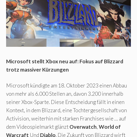
Microsoft stellt Xbox neu auf: Fokus auf Blizzard
trotz massiver Kürzungen
Microsoft kündigte am 18. Oktober 2023 einen Abbau
von mehr als 6.000 Stellen an, davon 3.200 innerhalb
seiner Xbox-Sparte. Diese Entscheidung fällt in einen
Kontext, in dem Blizzard, eine Tochtergesellschaft von
Activision, weiterhin mit starken Franchises wie … auf
dem Videospielmarkt glänzt
Overwatch
,
World of
Warcraft
Und
Diablo
. Die Zukunft von Blizzard wirft