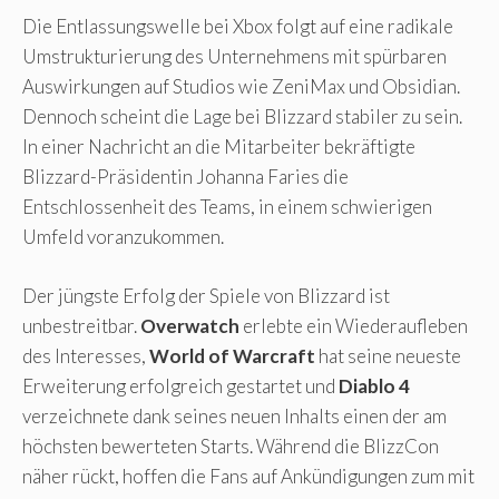
Die Entlassungswelle bei Xbox folgt auf eine radikale
Umstrukturierung des Unternehmens mit spürbaren
Auswirkungen auf Studios wie ZeniMax und Obsidian.
Dennoch scheint die Lage bei Blizzard stabiler zu sein.
In einer Nachricht an die Mitarbeiter bekräftigte
Blizzard-Präsidentin Johanna Faries die
Entschlossenheit des Teams, in einem schwierigen
Umfeld voranzukommen.
Der jüngste Erfolg der Spiele von Blizzard ist
unbestreitbar.
Overwatch
erlebte ein Wiederaufleben
des Interesses,
World of Warcraft
hat seine neueste
Erweiterung erfolgreich gestartet und
Diablo 4
verzeichnete dank seines neuen Inhalts einen der am
höchsten bewerteten Starts. Während die BlizzCon
näher rückt, hoffen die Fans auf Ankündigungen zum mit